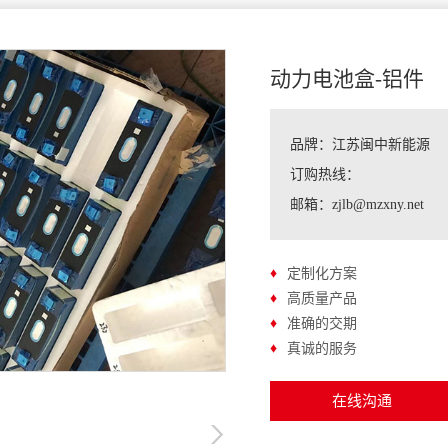
动力电池盒-铝件
品牌：江苏闽中新能源
订购热线：
邮箱：zjlb@mzxny.net
♦
定制化方案
♦
高质量产品
♦
准确的交期
♦
真诚的服务
在线沟通