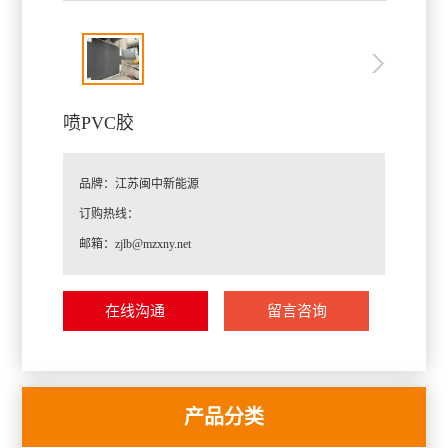
喷PVC胶
品牌：江苏闽中新能源
订购热线：
邮箱：zjlb@mzxny.net
♦
定制化方案
在线沟通
留言咨询
♦
高质量产品
♦
准确的交期
♦
真诚的服务
产品分类