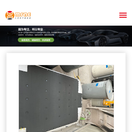
1
-
1